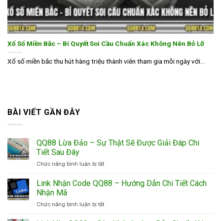
Xổ Số Miền Bắc – Bí Quyết Soi Cầu Chuẩn Xác Không Nên Bỏ Lỡ
Xổ số miền bắc thu hút hàng triệu thành viên tham gia mỗi ngày với...
BÀI VIẾT GẦN ĐÂY
QQ88 Lừa Đảo – Sự Thật Sẽ Được Giải Đáp Chi
Tiết Sau Đây
Chức năng bình luận bị tắt
ở
QQ88
Lừa
Link Nhận Code QQ88 – Hướng Dẫn Chi Tiết Cách
Đảo
Nhận Mã
–
Chức năng bình luận bị tắt
ở
Sự
Link
Thật