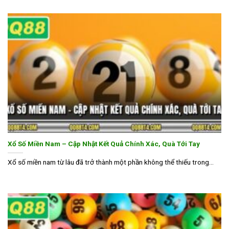
Xổ Số Miền Nam – Cập Nhật Kết Quả Chính Xác, Quà Tới Tay
Xổ số miền nam từ lâu đã trở thành một phần không thể thiếu trong...