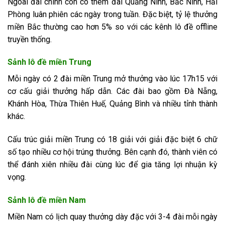
Ngoài đài chính còn có thêm đài Quảng Ninh, Bắc Ninh, Hải
Phòng luân phiên các ngày trong tuần. Đặc biệt, tỷ lệ thưởng
miền Bắc thường cao hơn 5% so với các kênh lô đề offline
truyền thống.
Sảnh lô đề miền Trung
Mỗi ngày có 2 đài miền Trung mở thưởng vào lúc 17h15 với
cơ cấu giải thưởng hấp dẫn. Các đài bao gồm Đà Nẵng,
Khánh Hòa, Thừa Thiên Huế, Quảng Bình và nhiều tỉnh thành
khác.
Cấu trúc giải miền Trung có 18 giải với giải đặc biệt 6 chữ
số tạo nhiều cơ hội trúng thưởng. Bên cạnh đó, thành viên có
thể đánh xiên nhiều đài cùng lúc để gia tăng lợi nhuận kỳ
vọng.
Sảnh lô đề miền Nam
Miền Nam có lịch quay thưởng dày đặc với 3-4 đài mỗi ngày