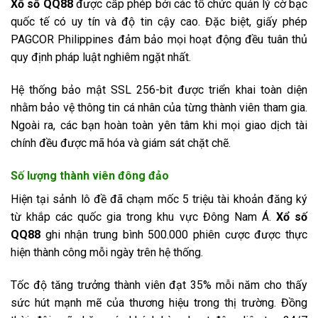
Xổ số QQ88
được cấp phép bởi các tổ chức quản lý cờ bạc
quốc tế có uy tín và độ tin cậy cao. Đặc biệt, giấy phép
PAGCOR Philippines đảm bảo mọi hoạt động đều tuân thủ
quy định pháp luật nghiêm ngặt nhất.
Hệ thống bảo mật SSL 256-bit được triển khai toàn diện
nhằm bảo vệ thông tin cá nhân của từng thành viên tham gia.
Ngoài ra, các bạn hoàn toàn yên tâm khi mọi giao dịch tài
chính đều được mã hóa và giám sát chặt chẽ.
Số lượng thành viên đông đảo
Hiện tại sảnh lô đề đã chạm mốc 5 triệu tài khoản đăng ký
từ khắp các quốc gia trong khu vực Đông Nam Á.
Xổ số
QQ88
ghi nhận trung bình 500.000 phiên cược được thực
hiện thành công mỗi ngày trên hệ thống.
Tốc độ tăng trưởng thành viên đạt 35% mỗi năm cho thấy
sức hút mạnh mẽ của thương hiệu trong thị trường. Đồng