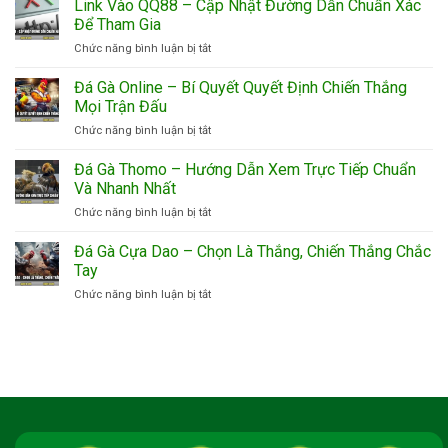
Nhận
Link Vào QQ88 – Cập Nhật Đường Dẫn Chuẩn Xác
Sẽ
Code
Được
Để Tham Gia
QQ88
Giải
Chức năng bình luận bị tắt
ở
–
Đáp
Link
Hướng
Chi
Vào
Đá Gà Online – Bí Quyết Quyết Định Chiến Thắng
Dẫn
Tiết
QQ88
Chi
Mọi Trận Đấu
Sau
–
Tiết
Đây
Chức năng bình luận bị tắt
ở
Cập
Cách
Đá
Nhật
Nhận
Gà
Đá Gà Thomo – Hướng Dẫn Xem Trực Tiếp Chuẩn
Đường
Mã
Online
Dẫn
Và Nhanh Nhất
–
Chuẩn
Chức năng bình luận bị tắt
ở
Bí
Xác
Đá
Quyết
Để
Gà
Đá Gà Cựa Dao – Chọn Là Thắng, Chiến Thắng Chắc
Quyết
Tham
Thomo
Định
Tay
Gia
–
Chiến
Chức năng bình luận bị tắt
ở
Hướng
Thắng
Đá
Dẫn
Mọi
Gà
Xem
Trận
Cựa
Trực
Đấu
Dao
Tiếp
–
Chuẩn
Chọn
Và
Là
Nhanh
Thắng,
Nhất
Chiến