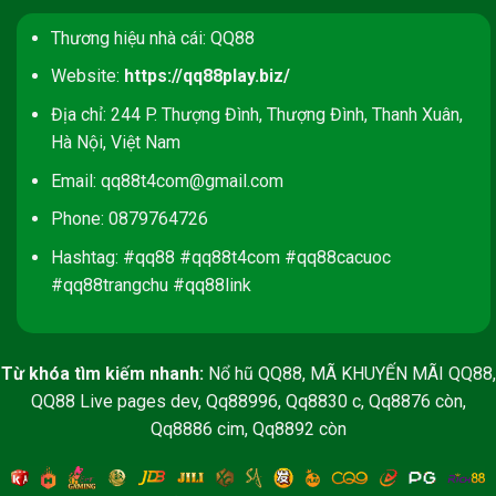
Thương hiệu nhà cái: QQ88
Website:
https://qq88play.biz/
Địa chỉ: 244 P. Thượng Đình, Thượng Đình, Thanh Xuân,
Hà Nội, Việt Nam
Email:
qq88t4com@gmail.com
Phone: 0879764726
Hashtag: #qq88 #qq88t4com #qq88cacuoc
#qq88trangchu #qq88link
Từ khóa tìm kiếm nhanh:
Nổ hũ QQ88, MÃ KHUYẾN MÃI QQ88,
QQ88 Live pages dev, Qq88996, Qq8830 c, Qq8876 còn,
Qq8886 cim, Qq8892 còn