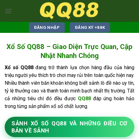
Bỏ
qua
nội
dung
ĐĂNG NHẬP
ĐĂNG KÝ +88K
Xổ Số QQ88 – Giao Diện Trực Quan, Cập
Nhật Nhanh Chóng
Xổ số QQ88
đang trở thành lựa chọn hàng đầu của hàng
triệu người yêu thích trò chơi may rủi trên toàn quốc hiện nay.
Nhiều thành viên băn khoăn không biết sảnh lô đề nào uy tín,
tỷ lệ thưởng cao và thanh toán minh bạch nhất thị trường. Tất
cả những tiêu chí đó đều được
QQ88
đáp ứng hoàn hảo
trong từng sản phẩm xổ số chất lượng.
SẢNH XỔ SỐ QQ88 VÀ NHỮNG ĐIỀU CƠ
BẢN VỀ SẢNH