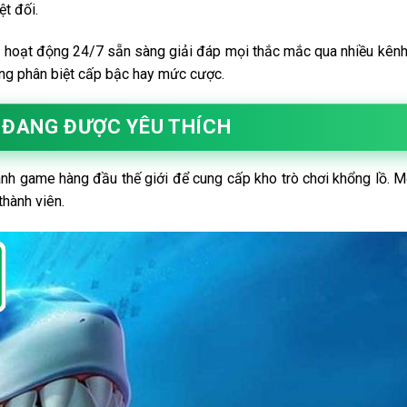
ệt đối.
hoạt động 24/7 sẵn sàng giải đáp mọi thắc mắc qua nhiều kênh li
ông phân biệt cấp bậc hay mức cược.
 ĐANG ĐƯỢC YÊU THÍCH
ành game hàng đầu thế giới để cung cấp kho trò chơi khổng lồ.
thành viên.