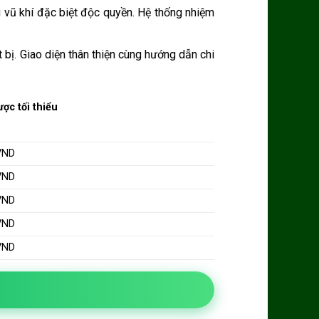
vũ khí đặc biệt độc quyền. Hệ thống nhiệm
 bị. Giao diện thân thiện cùng hướng dẫn chi
ợc tối thiểu
VND
VND
VND
VND
VND