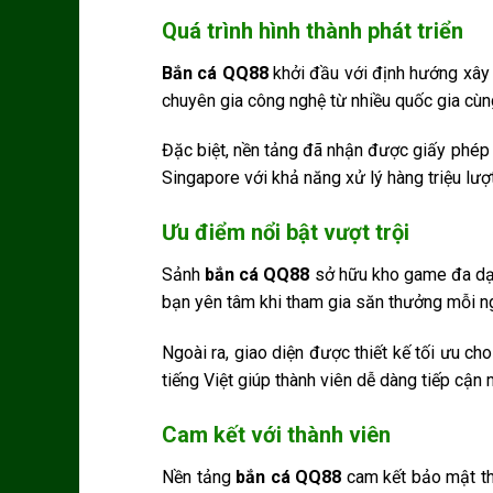
Quá trình hình thành phát triển
Bắn cá QQ88
khởi đầu với định hướng xây 
chuyên gia công nghệ từ nhiều quốc gia cù
Đặc biệt, nền tảng đã nhận được giấy phép
Singapore với khả năng xử lý hàng triệu lượ
Ưu điểm nổi bật vượt trội
Sảnh
bắn cá QQ88
sở hữu kho game đa dạn
bạn yên tâm khi tham gia săn thưởng mỗi n
Ngoài ra, giao diện được thiết kế tối ưu c
tiếng Việt giúp thành viên dễ dàng tiếp cận
Cam kết với thành viên
Nền tảng
bắn cá QQ88
cam kết bảo mật thô