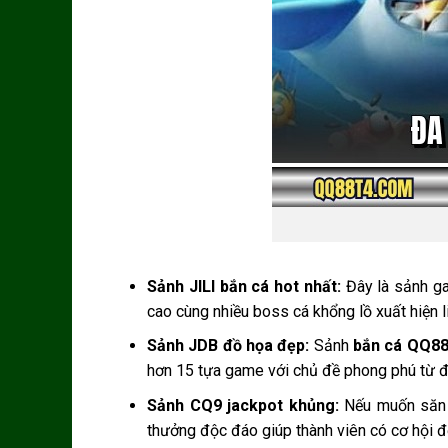
Sảnh JILI bắn cá hot nhất:
Đây là sảnh ga
cao cùng nhiều boss cá khổng lồ xuất hiện li
Sảnh JDB đồ họa đẹp:
Sảnh
bắn cá QQ8
hơn 15 tựa game với chủ đề phong phú từ đ
Sảnh CQ9 jackpot khủng:
Nếu muốn săn gi
thưởng độc đáo giúp thành viên có cơ hội đ