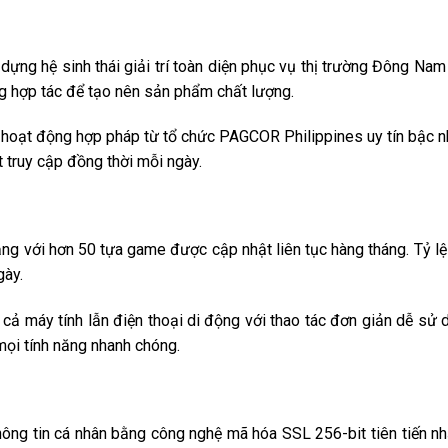
dựng hệ sinh thái giải trí toàn diện phục vụ thị trường Đông Nam
ng hợp tác để tạo nên sản phẩm chất lượng.
 hoạt động hợp pháp từ tổ chức PAGCOR Philippines uy tín bậc n
t truy cập đồng thời mỗi ngày.
g với hơn 50 tựa game được cập nhật liên tục hàng tháng. Tỷ l
gày.
ho cả máy tính lẫn điện thoại di động với thao tác đơn giản dễ s
 mọi tính năng nhanh chóng.
ng tin cá nhân bằng công nghệ mã hóa SSL 256-bit tiên tiến nhấ