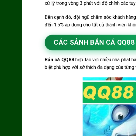
xử lý trong vòng 3 phút với độ chính xác tuy
Bên cạnh đó, đội ngũ chăm sóc khách hàng 
đến 1.5% áp dụng cho tất cả thành viên kh
CÁC SẢNH BẮN CÁ QQ88
Bắn cá QQ88
hợp tác với nhiều nhà phát h
biệt phù hợp với sở thích đa dạng của từng 