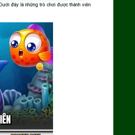
Dưới đây là những trò chơi được thành viên