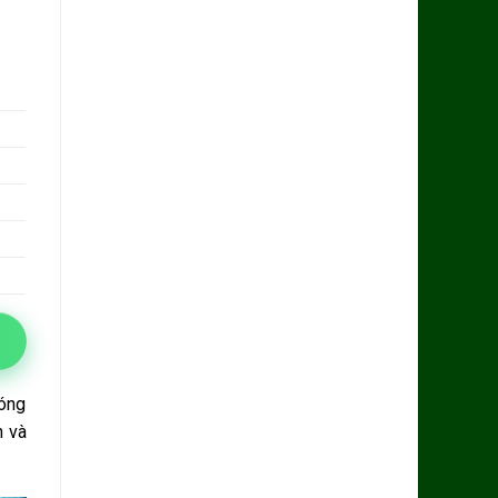
hóng
h và