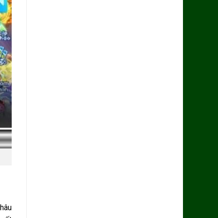
Cựa
Tiếp
Dao
Chuẩn
–
Và
Chọn
Nhanh
Là
Nhất
Thắng,
Chiến
Thắng
Chắc
Tay
châu