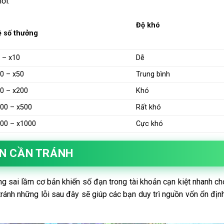
ơi.
Độ khó
ệ số thưởng
 – x10
Dễ
0 – x50
Trung bình
0 – x200
Khó
00 – x500
Rất khó
00 – x1000
Cực khó
ẾN CẦN TRÁNH
g sai lầm cơ bản khiến số đạn trong tài khoản cạn kiệt nhanh c
 tránh những lỗi sau đây sẽ giúp các bạn duy trì nguồn vốn ổn địn