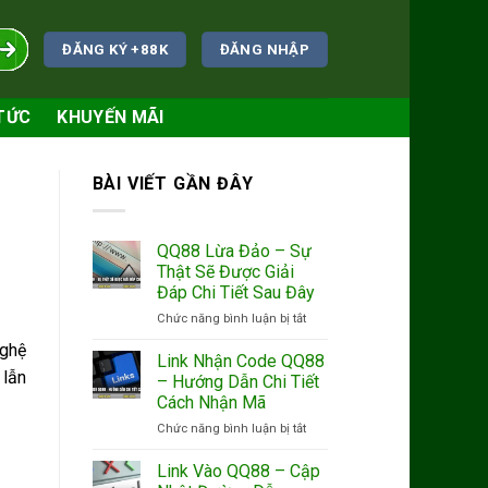
ĐĂNG KÝ +88K
ĐĂNG NHẬP
TỨC
KHUYẾN MÃI
BÀI VIẾT GẦN ĐÂY
QQ88 Lừa Đảo – Sự
Thật Sẽ Được Giải
Đáp Chi Tiết Sau Đây
Chức năng bình luận bị tắt
ở
QQ88
nghệ
Lừa
Link Nhận Code QQ88
Đảo
 lẫn
– Hướng Dẫn Chi Tiết
–
Cách Nhận Mã
Sự
Chức năng bình luận bị tắt
ở
Thật
Link
Sẽ
Nhận
Được
Link Vào QQ88 – Cập
Code
Giải