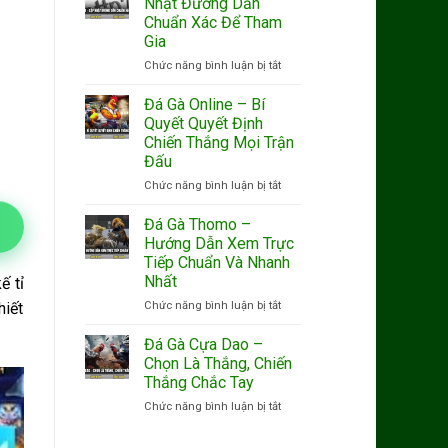
Nhật Đường Dẫn
QQ88
Đáp
Chuẩn Xác Để Tham
–
Chi
Gia
Hướng
Tiết
Dẫn
Chức năng bình luận bị tắt
Sau
ở
Chi
Đây
Link
Tiết
Vào
Đá Gà Online – Bí
Cách
QQ88
Quyết Quyết Định
Nhận
–
Chiến Thắng Mọi Trận
Mã
Cập
Đấu
Nhật
Đường
Chức năng bình luận bị tắt
ở
Dẫn
Đá
Chuẩn
Gà
Đá Gà Thomo –
Xác
Online
Hướng Dẫn Xem Trực
Để
–
Tiếp Chuẩn Và Nhanh
Tham
Bí
Nhất
ế tỉ
Gia
Quyết
Quyết
Chức năng bình luận bị tắt
ở
hiết
Định
Đá
Chiến
Gà
Đá Gà Cựa Dao –
Thắng
Thomo
Chọn Là Thắng, Chiến
Mọi
–
Thắng Chắc Tay
Trận
Hướng
Chức năng bình luận bị tắt
Đấu
ở
Dẫn
Đá
Xem
Gà
Trực