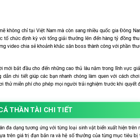
mẽ không chỉ tại Việt Nam mà còn sang nhiều quốc gia Đông N
ợc tổ chức định kỳ với tổng giải thưởng lên đến hàng tỷ đồng thu
ững video chia sẻ khoảnh khắc săn boss thành công với phần th
i mới bắt đầu cho đến những cao thủ lâu năm trong lĩnh vực giải
g dẫn chi tiết giúp các bạn nhanh chóng làm quen với cách chơi
hơi thử miễn phí cho phép mọi người trải nghiệm trước khi quyết 
Á THẦN TÀI CHI TIẾT
n đa dạng tương ứng với từng loại sinh vật biển xuất hiện trên
dựa trên giá trị đạn bắn ra và hệ số thưởng của từng mục tiêu bị 