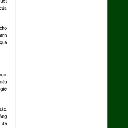
suốt
 của
 cho
hanh
 quá
mục.
hiều
 giờ
sắc.
bằng
h đa