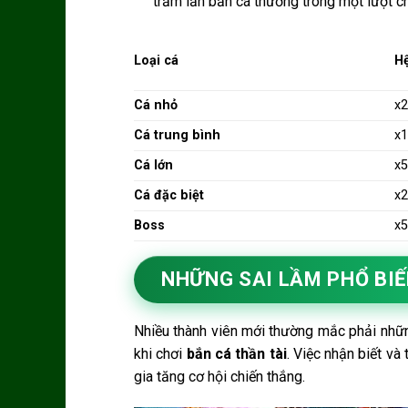
trăm lần bắn cá thường trong một lượt ch
Loại cá
H
Cá nhỏ
x2
Cá trung bình
x1
Cá lớn
x5
Cá đặc biệt
x2
Boss
x5
NHỮNG SAI LẦM PHỔ BI
Nhiều thành viên mới thường mắc phải nhữn
khi chơi
bắn cá thần tài
. Việc nhận biết và
gia tăng cơ hội chiến thắng.