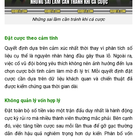
Những sai lầm cần tránh khi cá cược
Đặt cược theo cảm tính
Quyết định dựa trên cảm xúc nhất thời thay vì phân tích số
liệu cụ thể là nguyên nhân hàng đầu gây thua lỗ. Ngoài ra,
việc cổ vũ đội bóng yêu thích không nên ảnh hưởng đến lựa
chọn cược bởi tình cảm làm mờ đi lý trí. Mỗi quyết định đặt
cược cần dựa trên dữ liệu khách quan và chiến thuật đã
được kiểm chứng qua thời gian dài.
Không quản lý vốn hợp lý
Đặt toàn bộ số tiền vào một trận đấu duy nhất là hành động
cực kỳ rủi ro mà nhiều thành viên thường mắc phải. Bên cạnh
đó, việc tăng tiền cược sau mỗi lần thua để gỡ gạc thường
dẫn đến hậu quả nghiêm trọng hơn dự kiến. Phân bổ vốn