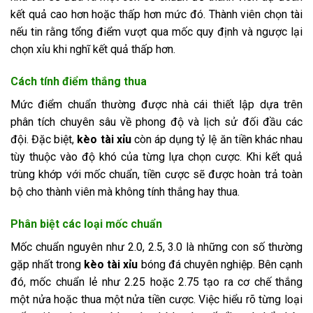
kết quả cao hơn hoặc thấp hơn mức đó. Thành viên chọn tài
nếu tin rằng tổng điểm vượt qua mốc quy định và ngược lại
chọn xỉu khi nghĩ kết quả thấp hơn.
Cách tính điểm thắng thua
Mức điểm chuẩn thường được nhà cái thiết lập dựa trên
phân tích chuyên sâu về phong độ và lịch sử đối đầu các
đội. Đặc biệt,
kèo tài xỉu
còn áp dụng tỷ lệ ăn tiền khác nhau
tùy thuộc vào độ khó của từng lựa chọn cược. Khi kết quả
trùng khớp với mốc chuẩn, tiền cược sẽ được hoàn trả toàn
bộ cho thành viên mà không tính thắng hay thua.
Phân biệt các loại mốc chuẩn
Mốc chuẩn nguyên như 2.0, 2.5, 3.0 là những con số thường
gặp nhất trong
kèo tài xỉu
bóng đá chuyên nghiệp. Bên cạnh
đó, mốc chuẩn lẻ như 2.25 hoặc 2.75 tạo ra cơ chế thắng
một nửa hoặc thua một nửa tiền cược. Việc hiểu rõ từng loại