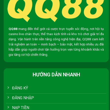
Chắc
Tay
QQ88
mang đến thế giới cá cược trực tuyến sôi động, nơi hội tụ
casino live chân thực, thể thao kịch tính và kho trò chơi giải trí đa
dạng. Vận hành trên nền tảng công nghệ hiện đại, QQ88 cam kết
trải nghiệm an toàn – minh bạch – bảo mật, kết hợp nhiều ưu đãi
hấp dẫn giúp người chơi tận hưởng trọn vẹn từng khoảnh khắc và
gia tăng cơ hội chiến thắng.
HƯỚNG DẪN NHANH
ĐĂNG KÝ
ĐĂNG NHẬP
NẠP TIỀN