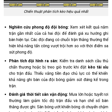
Chiến thuật phân tích kèo hiệu quả nhất
Nghiên cứu phong độ đội bóng:
Xem xét kết quả năm
trận gần nhất của cả hai đội để đánh giá xu hướng ghi
bàn hiện tại. Các đội đang có chuỗi trận thắng thường thể
hiện khả năng tấn công vượt trội hơn so với thời điểm sa
sút phong độ.
Phân tích đội hình ra sân:
Kiểm tra danh sách cầu thủ
chấn thương hoặc bị treo giò trước khi đặt
kèo tài xỉu
cho trận đấu. Thiếu vắng tiền đạo chủ lực có thể khiến
khả năng ghi bàn của đội bóng giảm sút đáng kể trong
trận.
Đánh giá thời tiết sân vận động:
Mưa lớn hoặc tuyết rơi
thường làm giảm tốc độ trận đấu và hạn chế số bàn
thắng được ghi. Sân bóng ướt khiến bóng di chuyển chậm