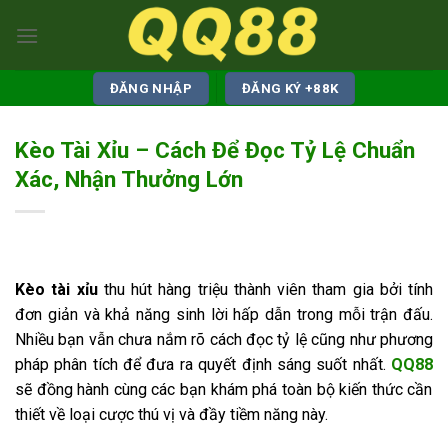
Bỏ
qua
nội
dung
ĐĂNG NHẬP
ĐĂNG KÝ +88K
Kèo Tài Xỉu – Cách Để Đọc Tỷ Lệ Chuẩn
Xác, Nhận Thưởng Lớn
Kèo tài xỉu
thu hút hàng triệu thành viên tham gia bởi tính
đơn giản và khả năng sinh lời hấp dẫn trong mỗi trận đấu.
Nhiều bạn vẫn chưa nắm rõ cách đọc tỷ lệ cũng như phương
pháp phân tích để đưa ra quyết định sáng suốt nhất.
QQ88
sẽ đồng hành cùng các bạn khám phá toàn bộ kiến thức cần
thiết về loại cược thú vị và đầy tiềm năng này.