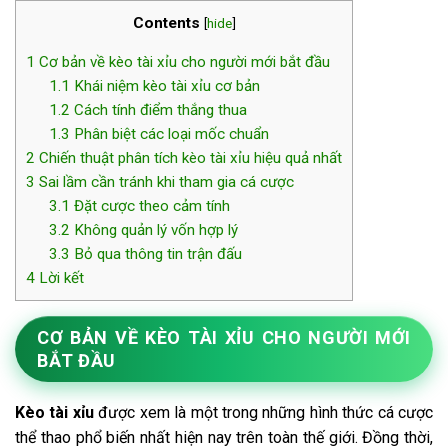
Contents
[
hide
]
1
Cơ bản về kèo tài xỉu cho người mới bắt đầu
1.1
Khái niệm kèo tài xỉu cơ bản
1.2
Cách tính điểm thắng thua
1.3
Phân biệt các loại mốc chuẩn
2
Chiến thuật phân tích kèo tài xỉu hiệu quả nhất
3
Sai lầm cần tránh khi tham gia cá cược
3.1
Đặt cược theo cảm tính
3.2
Không quản lý vốn hợp lý
3.3
Bỏ qua thông tin trận đấu
4
Lời kết
CƠ BẢN VỀ KÈO TÀI XỈU CHO NGƯỜI MỚI
BẮT ĐẦU
Kèo tài xỉu
được xem là một trong những hình thức cá cược
thể thao phổ biến nhất hiện nay trên toàn thế giới. Đồng thời,