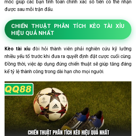
mốc giúp các bạn tính toán chính xác số tiền có thể nhận
được sau mỗi trận đấu.
CHIẾN THUẬT PHÂN TÍCH KÈO TÀI XỈU
HIỆU QUẢ NHẤT
Kèo tài xỉu
đòi hỏi thành viên phải nghiên cứu kỹ lưỡng
nhiều yếu tố trước khi đưa ra quyết định đặt cược cuối cùng.
Đồng thời, việc áp dụng đúng chiến thuật sẽ giúp tăng đáng
kể tỷ lệ thành công trong dài hạn cho mọi người.