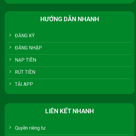
HƯỚNG DẪN NHANH
ĐĂNG KÝ
ĐĂNG NHẬP
NẠP TIỀN
RÚT TIỀN
TẢI APP
LIÊN KẾT NHANH
Quyền riêng tư