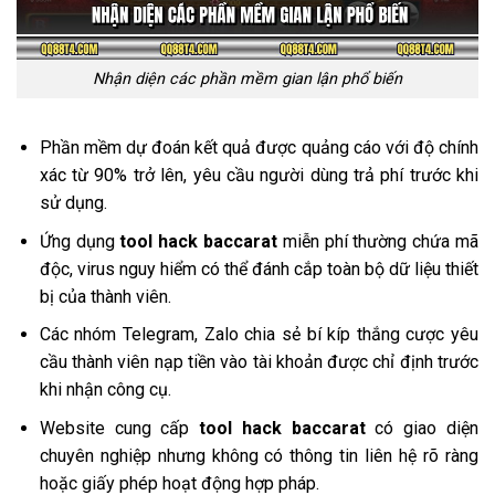
Nhận diện các phần mềm gian lận phổ biến
Phần mềm dự đoán kết quả được quảng cáo với độ chính
xác từ 90% trở lên, yêu cầu người dùng trả phí trước khi
sử dụng.
Ứng dụng
tool hack baccarat
miễn phí thường chứa mã
độc, virus nguy hiểm có thể đánh cắp toàn bộ dữ liệu thiết
bị của thành viên.
Các nhóm Telegram, Zalo chia sẻ bí kíp thắng cược yêu
cầu thành viên nạp tiền vào tài khoản được chỉ định trước
khi nhận công cụ.
Website cung cấp
tool hack baccarat
có giao diện
chuyên nghiệp nhưng không có thông tin liên hệ rõ ràng
hoặc giấy phép hoạt động hợp pháp.