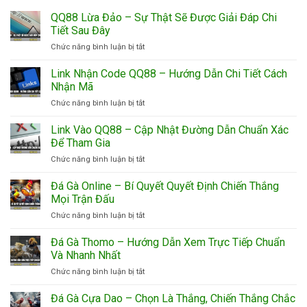
QQ88 Lừa Đảo – Sự Thật Sẽ Được Giải Đáp Chi
Tiết Sau Đây
Chức năng bình luận bị tắt
ở
QQ88
Lừa
Link Nhận Code QQ88 – Hướng Dẫn Chi Tiết Cách
Đảo
Nhận Mã
–
Chức năng bình luận bị tắt
ở
Sự
Link
Thật
Nhận
Link Vào QQ88 – Cập Nhật Đường Dẫn Chuẩn Xác
Sẽ
Code
Được
Để Tham Gia
QQ88
Giải
Chức năng bình luận bị tắt
ở
–
Đáp
Link
Hướng
Chi
Vào
Đá Gà Online – Bí Quyết Quyết Định Chiến Thắng
Dẫn
Tiết
QQ88
Chi
Mọi Trận Đấu
Sau
–
Tiết
Đây
Chức năng bình luận bị tắt
ở
Cập
Cách
Đá
Nhật
Nhận
Gà
Đá Gà Thomo – Hướng Dẫn Xem Trực Tiếp Chuẩn
Đường
Mã
Online
Dẫn
Và Nhanh Nhất
–
Chuẩn
Chức năng bình luận bị tắt
ở
Bí
Xác
Đá
Quyết
Để
Gà
Đá Gà Cựa Dao – Chọn Là Thắng, Chiến Thắng Chắc
Quyết
Tham
Thomo